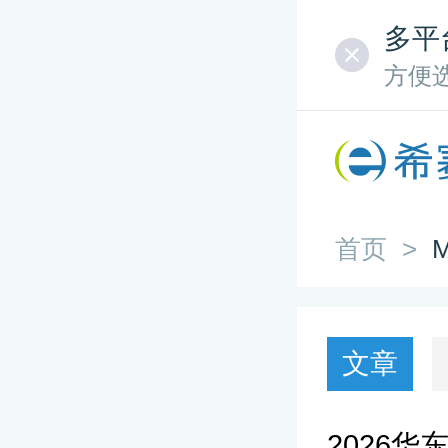
多平
方便
首页
>
文章