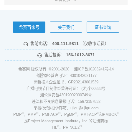
希赛百家号
关于我们
证书查询
售前电话：
400-111-9811
（仅收市话费）
售后投诉：
156-1612-8671
希赛网 版权所有 ©2001-2026
湘ICP备10203241号-14
出版物经营许可证：4301042021177
高新技术企业证书：GR202143001539
广播电视节目制作经营许可证： (湘)字00833号
湘公网安备43019002000749号
违法和不良信息举报电话：15673157832
举报/反馈/投诉邮箱：ujigu@ujigu.com
®
®
®
®
®
®
PMP
，PMP
，PMI-ACP
，PgMP
，PMI-ACP
和PMBOK
是Project Management Institute，Inc.的注册商标
®
®
ITIL
、PRINCE2