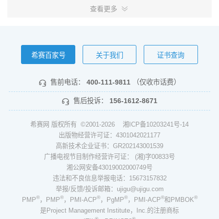
查看更多
希赛百家号
关于我们
证书查询
售前电话：
400-111-9811
（仅收市话费）
售后投诉：
156-1612-8671
希赛网 版权所有 ©2001-2026
湘ICP备10203241号-14
出版物经营许可证：4301042021177
高新技术企业证书：GR202143001539
广播电视节目制作经营许可证： (湘)字00833号
湘公网安备43019002000749号
违法和不良信息举报电话：15673157832
举报/反馈/投诉邮箱：ujigu@ujigu.com
®
®
®
®
®
®
PMP
，PMP
，PMI-ACP
，PgMP
，PMI-ACP
和PMBOK
是Project Management Institute，Inc.的注册商标
®
®