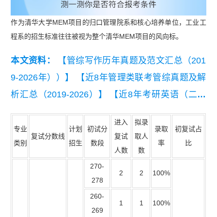
作为清华大学MEM项目的归口管理院系和核心培养单位，工业工
程系的招生标准往往被视为整个清华MEM项目的风向标。
本文资料：
【管综写作历年真题及范文汇总（201
9-2026年））】
【近8年管理类联考管综真题及解
析汇总（2019-2026）】
【近8年考研英语（二）
真题及详细解析汇总（2019-2026）】
【【复试干
进入
拟录
货】2026MEM复试备考资料包】
专业
计划
初试分
录取
初复试占
复试分数线
复试
取人
类别
招生
数段
率
比
人数
数
270-
2
2
100%
278
260-
1
1
100%
269