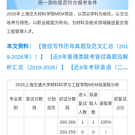
2026年上海交大材料学院MEM项目，以顶尖学科为依托，以交叉
培养为特色，以职业赋能为导向，为材料及相关领域输送复合型
工程管理人才。
本文资料：
【管综写作历年真题及范文汇总（201
9-2026年））】
【近8年管理类联考管综真题及解
析汇总（2019-2026）】
【近8年考研英语（二）
真题及详细解析汇总（2019-2026）】
【【复试干
2026上海交通大学材料科学与工程学院MEM拟录取分析
货】2026MEM复试备考资料包】
进入
拟录
专业类
复试分数
计划
初试分数
初复试
复试
取人
录取率
别
线
招生
段
占比
人数
数
260-266
1
1
100%
250-259
0
0
/