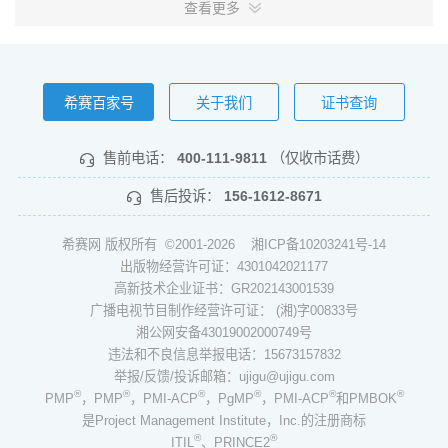
查看更多
希赛百家号
关于我们
证书查询
售前电话：
400-111-9811
（仅收市话费）
售后投诉：
156-1612-8671
希赛网 版权所有 ©2001-2026
湘ICP备10203241号-14
出版物经营许可证：4301042021177
高新技术企业证书：GR202143001539
广播电视节目制作经营许可证： (湘)字00833号
湘公网安备43019002000749号
违法和不良信息举报电话：15673157832
举报/反馈/投诉邮箱：ujigu@ujigu.com
®
®
®
®
®
®
PMP
，PMP
，PMI-ACP
，PgMP
，PMI-ACP
和PMBOK
是Project Management Institute，Inc.的注册商标
®
®
ITIL
、PRINCE2