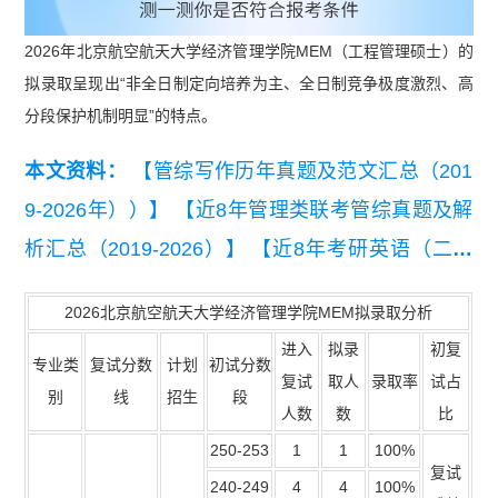
2026年北京航空航天大学经济管理学院MEM（工程管理硕士）的
拟录取呈现出“非全日制定向培养为主、全日制竞争极度激烈、高
分段保护机制明显”的特点。
本文资料：
【管综写作历年真题及范文汇总（201
9-2026年））】
【近8年管理类联考管综真题及解
析汇总（2019-2026）】
【近8年考研英语（二）
真题及详细解析汇总（2019-2026）】
【【复试干
2026北京航空航天大学经济管理学院MEM拟录取分析
货】2026MEM复试备考资料包】
进入
拟录
初复
专业类
复试分数
计划
初试分数
复试
取人
录取率
试占
别
线
招生
段
人数
数
比
250-253
1
1
100%
复试
240-249
4
4
100%