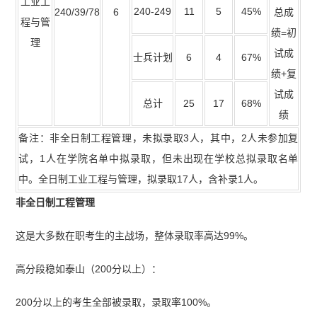
工业工
240-249
11
5
45%
240/39/78
6
总成
程与管
绩=初
理
试成
士兵计划
6
4
67%
绩+复
试成
总计
25
17
68%
绩
备注：非全日制工程管理，未拟录取3人，其中，2人未参加复
试，1人在学院名单中拟录取，但未出现在学校总拟录取名单
中。全日制工业工程与管理，拟录取17人，含补录1人。
非全日制工程管理
这是大多数在职考生的主战场，整体录取率高达99%。
高分段稳如泰山（200分以上）：
200分以上的考生全部被录取，录取率100%。