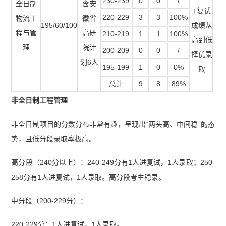
230-239
0
0
/
全日制
含安
+复试
220-229
3
3
100%
物流工
徽省
195/60/100
成绩从
程与管
高研
210-219
1
1
100%
高到低
理
院计
200-209
0
0
/
择优录
划6人
195-199
1
0
0%
取
总计
9
8
89%
非全日制工程管理
非全日制项目的分数分布非常有趣，呈现出“两头高、中间稳”的态
势，且低分段录取率极高。
高分段（240分以上）：240-249分有1人进复试，1人录取；250-
258分有1人进复试，1人录取。高分段考生稳录。
中分段（200-229分）：
220-229分：1人进复试，1人录取。