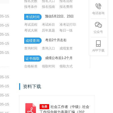
报名次数
报名入口
报名流程
报考条件
报名指南
报名费用
电话咨询
05-15
预估5月22日、23日
考试时间
考试流程
考试科目
准考证打印
05-15
考试大纲
历年真题
每日一练
公众号
05-15
考后2个月左右
成绩查询
05-15
查询时间
查询入口
成绩复查
APP下载
05-15
成绩公布后1-2个月
证书领取
合格标准
领取时间
领取方式
05-15
05-15
资料下载
05-15
05-15
社会工作者（中级）社会
工作综合能力真题汇编（2023-