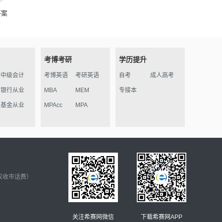
答案
考博考研
学历提升
中级会计
考博英语
考研英语
自考
成人高考
银行从业
MBA
MEM
专接本
基金从业
MPAcc
MPA
仅收市话费）
关注希赛网微信
下载希赛网APP