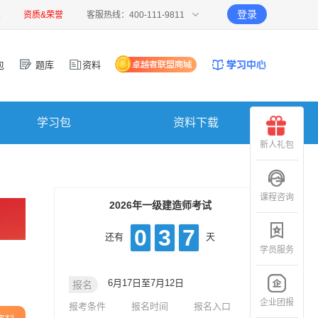
登录
报
资质&荣誉
客服热线：400-111-9811
包
题库
资料
学习包
资料下载
新人礼包
课程咨询
2026年一级建造师考试
0
3
7
还有
天
学员服务
6月17日至7月12日
报名
企业团报
报考条件
报名时间
报名入口