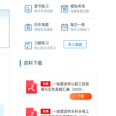
章节练习
模拟考场
章节专项突破
海量免费试题
历年真题
每日一练
真题实战演练
每天10题练习
习题练习
进入做题
核心知识点练习
资料下载
一级建造师公路工程管
理与实务真题汇编（2020-
2025）.pdf
下载
一级建造师水利水电工