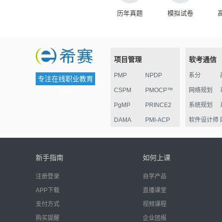
历年真题
模拟试卷
项目管理
软考通信
PMP
NPDP
系分
专注在线职业教育
CSPM
PMOCP™
网络规划
25年
PgMP
PRINCE2
系统规划
DAMA
PMI-ACP
软件设计师
ESG
华为项目管
监理
理认证
电子商务
新手指南
如何上课
信息安全
注册登录
自学产品
嵌入式
APP下载
直播课堂
网络管理员
支付方式
视频课程
系统运行
购买提醒
企业团报