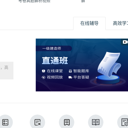
考卷真题解析视频
解
在线辅导
高效学
播，高