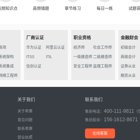
高频知识点
高频错题
章节练习
每日一练
试题
厂商认证
职业资格
金融财会
高项
华为认证
阿里云认证
经济师
社会工作师
初级会计
系统架构
ITSS
ITIL
一级建造师
二级建造师
高级会计
系统集成
信创认证
安全工程师
监理工程师
证券从业
网络工程师
期货从业
信管
软件评测
关于我们
联系我们
数据库
400-111-9811
关于希赛
售前电话：
（
程序员
156-1612-8671
常见问题
售后投诉：
信息处理员
联系希赛
初级通信
在线客服
营业执照