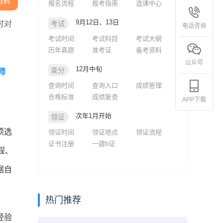
资料
报名流程
报考指南
选课中心
9月12日、13日
时对
考试
电话咨询
考试时间
考试科目
考试大纲
历年真题
准考证
备考资料
公众号
12月中旬
查分
师
查询时间
查询入口
成绩管理
合格标准
成绩复查
APP下载
》
次年1月开始
领证
项选
领证时间
领证地点
领证流程
证书注册
一建b证
程、
据自
热门推荐
经验