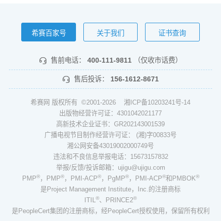
希赛百家号
关于我们
证书查询
售前电话：
400-111-9811
（仅收市话费）
售后投诉：
156-1612-8671
希赛网 版权所有 ©2001-2026
湘ICP备10203241号-14
出版物经营许可证：4301042021177
高新技术企业证书：GR202143001539
广播电视节目制作经营许可证： (湘)字00833号
湘公网安备43019002000749号
违法和不良信息举报电话：15673157832
举报/反馈/投诉邮箱：ujigu@ujigu.com
®
®
®
®
®
®
PMP
，PMP
，PMI-ACP
，PgMP
，PMI-ACP
和PMBOK
是Project Management Institute，Inc.的注册商标
®
®
ITIL
、PRINCE2
是PeopleCert集团的注册商标，经PeopleCert授权使用，保留所有权利