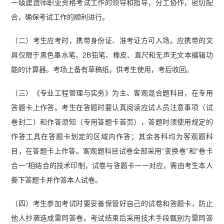
一级建造师职业资格考试工作的领导和指导，分工协作，密切配
合，确保考试工作的顺利进行。
（二）考生应考时，携带身份证、准考证方可入场。应携带的文
具仅限于黑色墨水笔、2B铅笔、橡皮、直尺和无声无文本编辑功
能的计算器。考场上备有草稿纸，供考生使用，考后收回。
（三）《专业工程管理与实务》为主、客观混合题科目，在专用
答题卡上作答。考生在答题时要认真阅读应试人员注意事项（试
卷封二）和作答须知（专用答题卡首页），答题时须使用规定的
作答工具在答题卡划定的区域内作答；其余各科均为客观题科
目，在答题卡上作答。客观题科目试卷全部采用“变换卷”和“卷卡
合一”相结合的技术印制，试卷与答题卡一一对应，需由考生本人
撕下答题卡并作答本人试卷。
（四）考生参加考试时要妥善保管好自己的试卷和答题卡，防止
他人抄袭造成雷同答卷。考试结束后采用技术手段甄别为雷同答