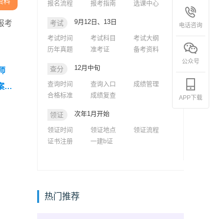
资料
报名流程
报考指南
选课中心
9月12日、13日
报考
考试
电话咨询
考试时间
考试科目
考试大纲
历年真题
准考证
备考资料
公众号
12月中旬
查分
师
查询时间
查询入口
成绩管理
案解
合格标准
成绩复查
APP下载
次年1月开始
领证
领证时间
领证地点
领证流程
证书注册
一建b证
热门推荐