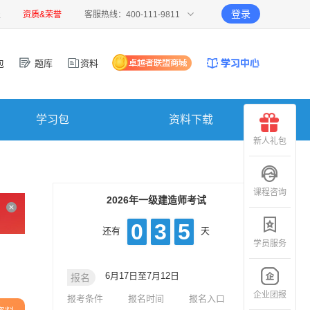
登录
报
资质&荣誉
客服热线：400-111-9811
包
题库
资料
学习包
资料下载
新人礼包
课程咨询
2026年一级建造师考试
0
3
5
还有
天
学员服务
6月17日至7月12日
报名
企业团报
报考条件
报名时间
报名入口