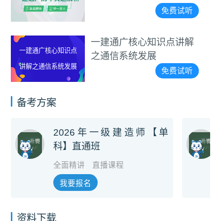
法规》补考卷真题解
免费试听
析视频
心知识点讲解
一级建造师
一级建造师通信与广
发展
识点详解
电知识点详解
免费试听
备考方案
2026年一级建造师【单
科】直通班
全面精讲
直播课程
我要报名
资料下载