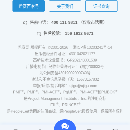
希赛百家号
关于我们
证书查询
售前电话：
400-111-9811
（仅收市话费）
售后投诉：
156-1612-8671
希赛网 版权所有 ©2001-2026
湘ICP备10203241号-14
出版物经营许可证：4301042021177
高新技术企业证书：GR202143001539
广播电视节目制作经营许可证： (湘)字00833号
湘公网安备43019002000749号
违法和不良信息举报电话：15673157832
举报/反馈/投诉邮箱：ujigu@ujigu.com
®
®
®
®
®
®
PMP
，PMP
，PMI-ACP
，PgMP
，PMI-ACP
和PMBOK
是Project Management Institute，Inc.的注册商标
®
®
ITIL
、PRINCE2
是PeopleCert集团的注册商标，经PeopleCert授权使用，保留所有权利