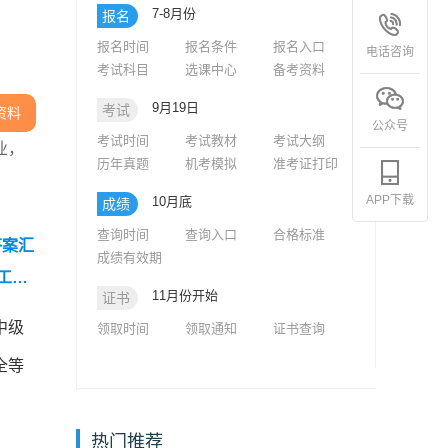
7-8月份
报名
报名时间
报名条件
报名入口
电话咨询
考试科目
选课中心
备考资料
9月19日
考试
资料
公众号
考试时间
考试教材
考试大纲
业，
历年真题
机考模拟
准考证打印
APP下载
10月底
成绩
查询时间
查询入口
合格标准
答案汇
成绩有效期
工程
11月份开始
证书
中级
领取时间
领取通知
证书查询
全等
热门推荐