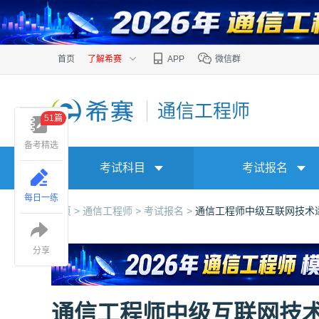
首页
了解希赛
APP
微信群
通信工程师
51篇
备考精选
考试科目
考试报名
每日一练
首页 >
通信工程师 >
考试报名 >
通信工程师中级互联网技术
分享
通信工程师中级互联网技