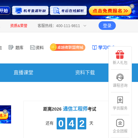
登录
报
资质&荣誉
客服热线：400-111-9811
包
题库
资料
新人礼包
直播课堂
资料下载
课程咨询
学员服务
通信工程师
距离2026
考试
0
4
2
还有
天
企业团报