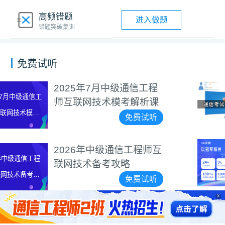
高频错题
进入做题
错题突破集训
免费试听
信工程
通信工程师机考系
解析课
指南
费试听
免
希赛品牌代言视频
工程师互
免
费试听
X