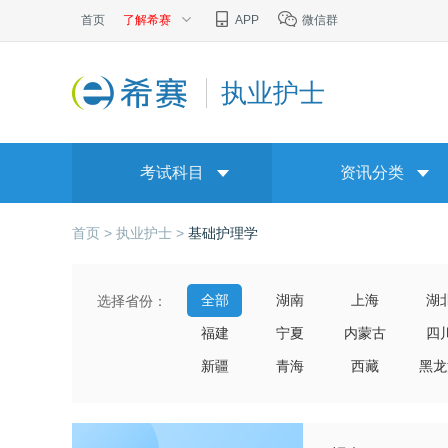
首页
了解希赛
APP
微信群
执业护士
考试科目
资讯分类
首页 >
执业护士 >
基础护理学
全部
湖南
上海
湖
选择省份：
福建
宁夏
内蒙古
四
新疆
青海
西藏
黑龙