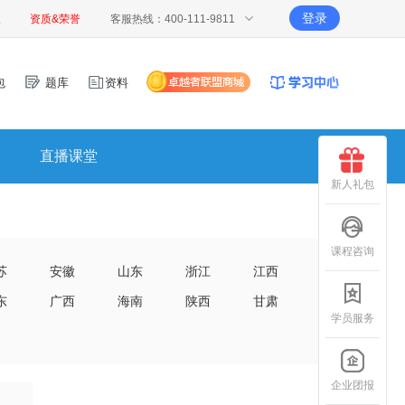
登录
报
资质&荣誉
客服热线：400-111-9811
包
题库
资料
直播课堂
新人礼包
课程咨询
苏
安徽
山东
浙江
江西
东
广西
海南
陕西
甘肃
学员服务
企业团报