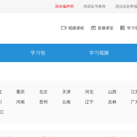
防诈骗声明
培训证书查询
违法信息举
视频课程
直播课堂
学习
学习包
学习视频
北
重庆
北京
天津
河北
山西
江
川
河南
贵州
云南
辽宁
吉林
广
江