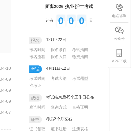
执业护士
距离2026
考试
电话咨询
0
0
0
还有
天
公众号
12月9-22日
报名
报名时间
报名条件
考试指南
报名流程
报名入口
缴费指南
APP下载
04-10
4月11日-12日
考试
考试时间
考试大纲
考试题型
04-09
准考证
04-09
考试结束后45个工作日公布
成绩
04-09
查询时间
查询方式
合格证明
04-07
考后3个月左右
证书
证书领取
证书注册
注册表格
注册入口
注册时限
注册办法