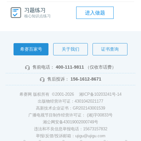
习题练习
进入做题
核心知识点练习
希赛百家号
关于我们
证书查询
售前电话：
400-111-9811
（仅收市话费）
售后投诉：
156-1612-8671
希赛网 版权所有 ©2001-2026
湘ICP备10203241号-14
出版物经营许可证：4301042021177
高新技术企业证书：GR202143001539
广播电视节目制作经营许可证： (湘)字00833号
湘公网安备43019002000749号
违法和不良信息举报电话：15673157832
举报/反馈/投诉邮箱：ujigu@ujigu.com