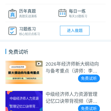
历年真题
每日一练
真题实战演练
每天10题练习
习题练习
进入做题
核心知识点练习
免费试听
6年经济师新大纲动向
中级
中级经济师基础知识
考重点（讲师：李碧
口诀
记忆口诀带背视频
碧茹
免费试听
（讲师：李碧茹）
经济师人力资源管理
中级
中级经济师工商管理
口诀带背视频（讲
口诀
记忆口诀带背视频
罗思敏）
碧茹
免费试听