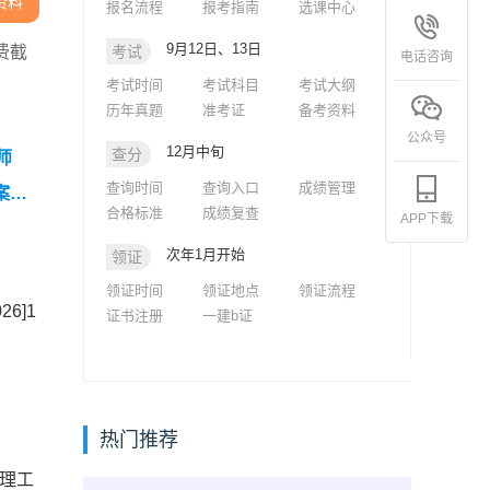
资料
报名流程
报考指南
选课中心
9月12日、13日
费截
考试
电话咨询
考试时间
考试科目
考试大纲
历年真题
准考证
备考资料
公众号
12月中旬
查分
师
查询时间
查询入口
成绩管理
案解
合格标准
成绩复查
APP下载
次年1月开始
领证
领证时间
领证地点
领证流程
6]1
证书注册
一建b证
热门推荐
管理工