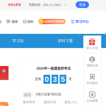
登录
报
资质&荣誉
客服热线：400-111-9811
包
题库
资料
学习包
资料下载
新人礼包
课程咨询
2026年一级建造师考试
0
3
5
还有
天
学员服务
6月17日至7月12日
报名
企业团报
报考条件
报名时间
报名入口