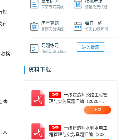
章节练习
模拟考场
章节专项突破
海量免费试题
行规
历年真题
每日一练
求有
真题实战演练
每天10题练习
习题练习
进入做题
核心知识点练习
业资格
资料下载
一级建造师公路工程管
理与实务真题汇编（2020-
项告
2025）.pdf
下载
一级建造师水利水电工
考人
程管理与实务真题汇编（2020-