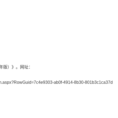
）
4年版）》。网址：
_Form.aspx?RowGuid=7c4e9303-ab0f-4914-8b30-801b3c1ca37d