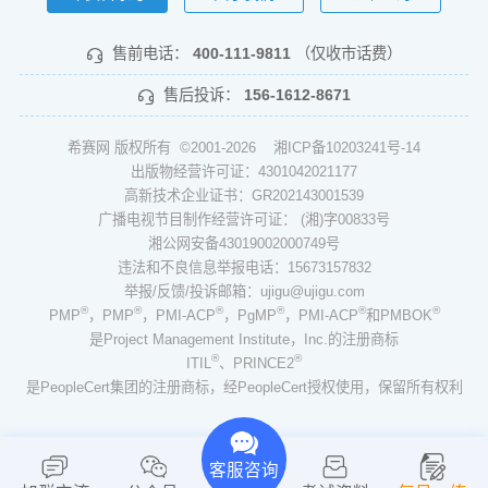
售前电话：
400-111-9811
（仅收市话费）
售后投诉：
156-1612-8671
希赛网 版权所有 ©2001-2026
湘ICP备10203241号-14
出版物经营许可证：4301042021177
高新技术企业证书：GR202143001539
广播电视节目制作经营许可证： (湘)字00833号
湘公网安备43019002000749号
违法和不良信息举报电话：15673157832
举报/反馈/投诉邮箱：ujigu@ujigu.com
®
®
®
®
®
®
PMP
，PMP
，PMI-ACP
，PgMP
，PMI-ACP
和PMBOK
是Project Management Institute，Inc.的注册商标
®
®
ITIL
、PRINCE2
是PeopleCert集团的注册商标，经PeopleCert授权使用，保留所有权利
客服咨询