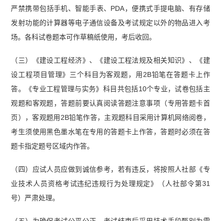
严禁携带包括手机、智能手表、PDA，便携式手提电脑、有存储
发射功能的计算器等电子通信设备及考试规定以外的物品进入考
场。各科试卷题本可作草稿纸使用，考后收回。
（三）《建设工程经济》、《建设工程法规及相关知识》、《建
设工程项目管理》三个科目为客观题，用2B铅笔在答题卡上作
答。《专业工程管理与实务》科目共包括10个专业，试卷包括主
观题和客观题，答题前要认真阅读答题注意事项（专用答题卡首
页），客观题用2B铅笔作答，主观题科目采用计算机网络阅卷，
考生须使用黑色墨水笔在专用的答题卡上作答，答题时必须在答
题卡指定题号区域内作答。
（四）应试人员应做到诚信参考，若有违反，将按照人社部《专
业技术人员资格考试违纪违规行为处理规定》（人社部令第31
号）严肃处理。
（五）为确保考试公平公正，考试结束后采用技术手段甄别为雷