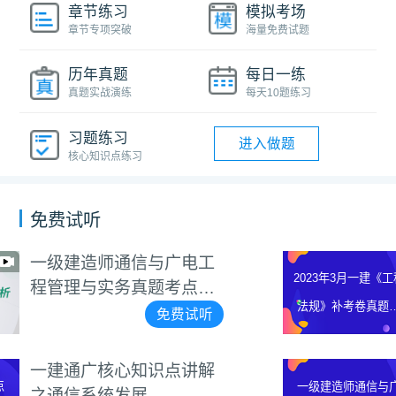
章节练习
模拟考场
章节专项突破
海量免费试题
历年真题
每日一练
真题实战演练
每天10题练习
习题练习
进入做题
核心知识点练习
免费试听
工
2023年3月一建《工程
2023年3月一建《工程
班
规》补考卷真题解析视
法规》补考卷真题解
听
免费试
析视频
解
一级建造师通信与广电
一级建造师通信与广
识点详解