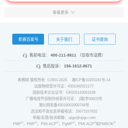
查看更多
希赛百家号
关于我们
证书查询
售前电话：
400-111-9811
（仅收市话费）
售后投诉：
156-1612-8671
希赛网 版权所有 ©2001-2026
湘ICP备10203241号-14
出版物经营许可证：4301042021177
高新技术企业证书：GR202143001539
广播电视节目制作经营许可证： (湘)字00833号
湘公网安备43019002000749号
违法和不良信息举报电话：15673157832
举报/反馈/投诉邮箱：ujigu@ujigu.com
®
®
®
®
®
®
PMP
，PMP
，PMI-ACP
，PgMP
，PMI-ACP
和PMBOK