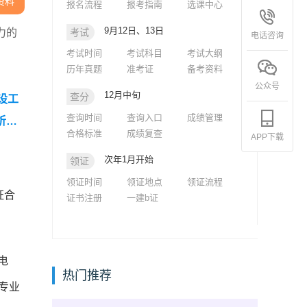
资料
报名流程
报考指南
选课中心
9月12日、13日
力的
考试
电话咨询
考试时间
考试科目
考试大纲
历年真题
准考证
备考资料
公众号
12月中旬
查分
设工
查询时间
查询入口
成绩管理
析汇
合格标准
成绩复查
APP下载
工程
次年1月开始
领证
析汇
领证时间
领证地点
领证流程
证合
证书注册
一建b证
电
热门推荐
专业