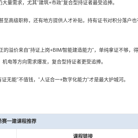
大量需求，尤其"建筑+市政"复合型持证者最受追捧。
级甚至高级职称，还有地方提供人才补贴，持有证书对积分落户也
正的溢价来自"持证上岗+BIM/智能建造能力"，单纯拿证不够，
、机电等方向需求爆发，复合型持证者更受追捧。
有证无能"不值钱，"人证合一+数字化能力"才是最大护城河。
希赛一建课程推荐
课程链接