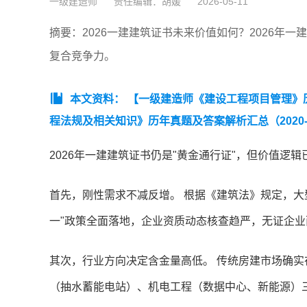
一级建造师
责任编辑：胡媛
2026-05-11
摘要：2026一建建筑证书未来价值如何？2026年
复合竞争力。
本文资料：
【一级建造师《建设工程项目管理》历年
程法规及相关知识》历年真题及答案解析汇总（2020-
总（2020-2025年）】
【一级建造师《市政工程》历年真
2026年一建建筑证书仍是"黄金通行证"，但价值逻
管理与实务》历年真题及答案解析汇总（2020-2025
总（2020-2025年）】
首先，刚性需求不减反增。 根据《建筑法》规定，大
一"政策全面落地，企业资质动态核查趋严，无证企
其次，行业方向决定含金量高低。 传统房建市场确
（抽水蓄能电站）、机电工程（数据中心、新能源）三