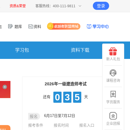
登录
报
资质&荣誉
客服热线：400-111-9811
包
题库
资料
学习包
资料下载
新人礼包
课程咨询
2026年一级建造师考试
0
3
5
还有
天
学员服务
6月17日至7月12日
报名
企业团报
报考条件
报名时间
报名入口