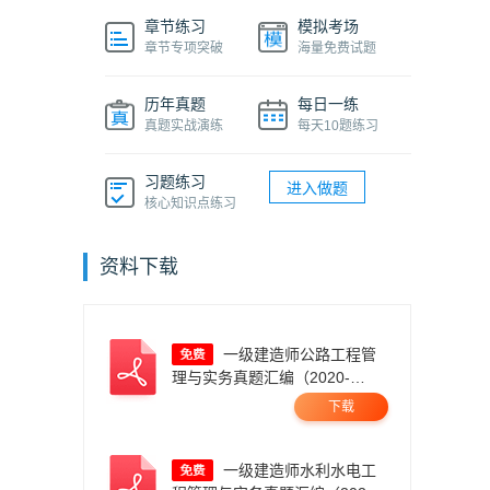
章节练习
模拟考场
章节专项突破
海量免费试题
历年真题
每日一练
真题实战演练
每天10题练习
习题练习
进入做题
核心知识点练习
资料下载
一级建造师公路工程管
理与实务真题汇编（2020-
2025）.pdf
下载
一级建造师水利水电工