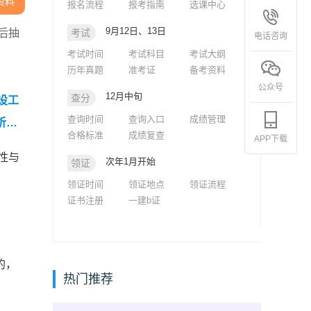
资料
报名流程
报考指南
选课中心
9月12日、13日
后抽
考试
电话咨询
考试时间
考试科目
考试大纲
历年真题
准考证
备考资料
公众号
12月中旬
查分
设工
查询时间
查询入口
成绩管理
析汇
合格标准
成绩复查
APP下载
年一级
性与
次年1月开始
领证
领证时间
领证地点
领证流程
证书注册
一建b证
的，
热门推荐
。