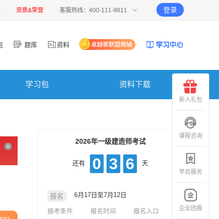
登录
报
资质&荣誉
客服热线：400-111-9811
包
题库
资料
学习包
资料下载
新人礼包
课程咨询
2026年一级建造师考试
0
3
6
还有
天
学员服务
6月17日至7月12日
报名
企业团报
报考条件
报名时间
报名入口