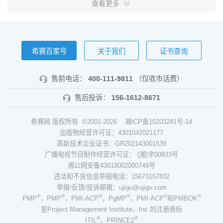
查看更多
希赛百家号
关于我们
证书查询
售前电话：
400-111-9811
（仅收市话费）
售后投诉：
156-1612-8671
希赛网 版权所有 ©2001-2026
湘ICP备10203241号-14
出版物经营许可证：4301042021177
高新技术企业证书：GR202143001539
广播电视节目制作经营许可证： (湘)字00833号
湘公网安备43019002000749号
违法和不良信息举报电话：15673157832
举报/反馈/投诉邮箱：ujigu@ujigu.com
®
®
®
®
®
®
PMP
，PMP
，PMI-ACP
，PgMP
，PMI-ACP
和PMBOK
是Project Management Institute，Inc.的注册商标
®
®
ITIL
、PRINCE2