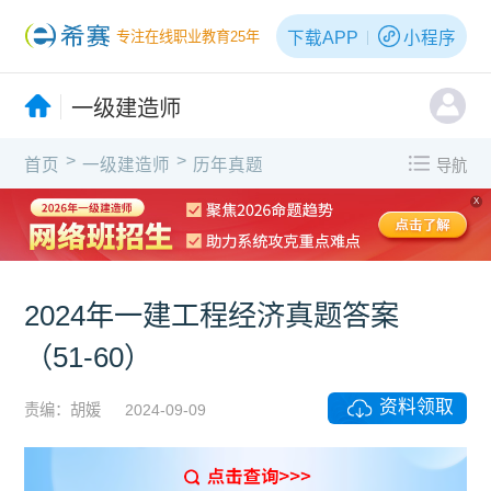
下载APP
小程序
专注在线职业教育25年
一级建造师
>
>
首页
一级建造师
历年真题
导航
X
2024年一建工程经济真题答案
（51-60）
资料领取
责编：胡媛
2024-09-09