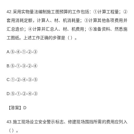
42.采用实物量法编制施工图预算的工作包括：①计算工程量；②
套用消耗定额，计算人、材、机消耗量；③计算其他各项费用并
汇总造价；④计算并汇总人、材、机费用；⑤准备资料、然悉施
工图纸。上述工作正确
的步骤是（ ）。
A.⑤-④-①-②-③
B.⑤-①-③-②-④
C.①-②-④-③-⑤
D.⑤-①-②-④-③
【答案】D
43.施工现场设立安全警示标志、修建现场围挡所需的费用应列入
（ ）。