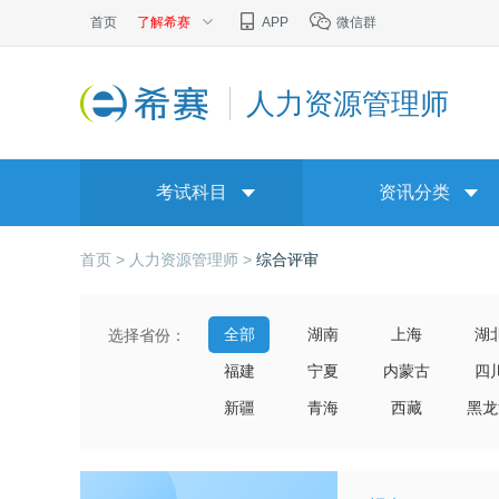
首页
了解希赛
APP
微信群
人力资源管理师
考试科目
资讯分类
首页 >
人力资源管理师 >
综合评审
全部
湖南
上海
湖
选择省份：
福建
宁夏
内蒙古
四
新疆
青海
西藏
黑龙