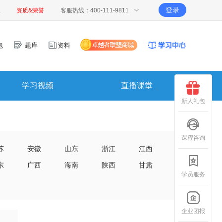
登录
报
资质&荣誉
客服热线：400-111-9811
包
题库
资料
学习视频
直播课堂
新人礼包
课程咨询
苏
安徽
山东
浙江
江西
东
广西
海南
陕西
甘肃
学员服务
企业团报