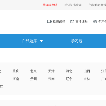
防诈骗声明
培训证书查询
违法信息举
视频课程
直播课堂
学习
在线题库
学习包
北
重庆
北京
天津
河北
山西
江
川
河南
贵州
云南
辽宁
吉林
广
江