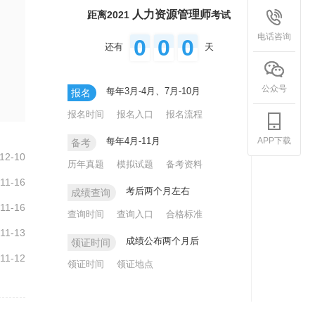
人力资源管理师
距离2021
考试
电话咨询
0
0
0
还有
天
公众号
每年3月-4月、7月-10月
报名
报名时间
报名入口
报名流程
APP下载
每年4月-11月
备考
12-10
历年真题
模拟试题
备考资料
11-16
考后两个月左右
成绩查询
11-16
查询时间
查询入口
合格标准
11-13
成绩公布两个月后
领证时间
11-12
领证时间
领证地点