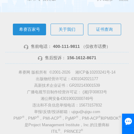
希赛百家号
关于我们
证书查询
售前电话：
400-111-9811
（仅收市话费）
售后投诉：
156-1612-8671
希赛网 版权所有 ©2001-2026
湘ICP备10203241号-14
出版物经营许可证：4301042021177
高新技术企业证书：GR202143001539
广播电视节目制作经营许可证： (湘)字00833号
湘公网安备43019002000749号
违法和不良信息举报电话：15673157832
举报/反馈/投诉邮箱：ujigu@ujigu.com
®
®
®
®
®
®
PMP
，PMP
，PMI-ACP
，PgMP
，PMI-ACP
和PMBOK
是Project Management Institute，Inc.的注册商标
®
®
ITIL
、PRINCE2