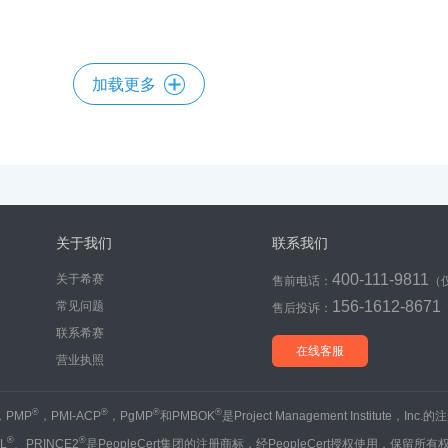
加载更多
关于我们
联系我们
400-111-9811
关于希赛
售前电话：
（
156-1612-8671
常见问题
售后投诉：
联系希赛
在线客服
营业执照
®
®
®
®
，PMP
，PMI-ACP
，PgMP
和PMBOK
是Project Management Institute，Inc
®
®
IL
、PRINCE2
是PeopleCert集团的注册商标，经PeopleCert授权使用，保留所有