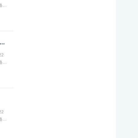
格考
22全国护士执业资格考试考前练习题（实践能力4）
2
格考
2
格考