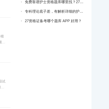
免费靠谱护士资格题库哪里找？27护资高效备考指南
专科理论底子差，有解析详细的护理招聘题库推荐吗？
27资格证备考哪个题库 APP 好用？
考模
模拟
拟试
请关