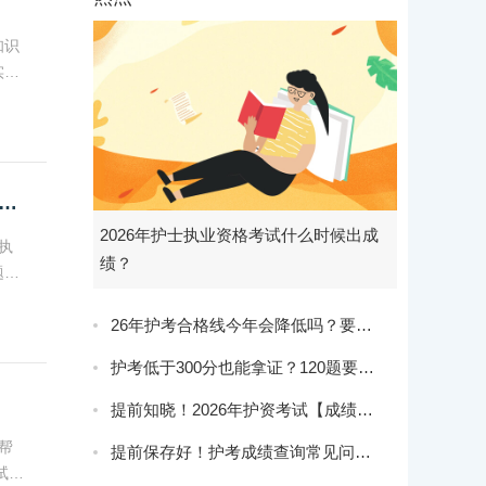
知识
实践
2年全国护士执业资格考试最新模拟试卷汇总（实践能力）
2026年护士执业资格考试什么时候出成
执
绩？
题，
业护
26年护考合格线今年会降低吗？要考300分难不难？
护考低于300分也能拿证？120题要答对多少才能过？
提前知晓！2026年护资考试【成绩查询】须知！
帮
提前保存好！护考成绩查询常见问题答疑汇总
试题