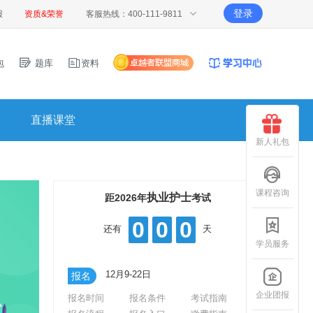
登录
报
资质&荣誉
客服热线：400-111-9811
包
题库
资料
直播课堂
新人礼包
课程咨询
执业护士
距2026年
考试
0
0
0
还有
天
学员服务
12月9-22日
报名
企业团报
报名时间
报名条件
考试指南