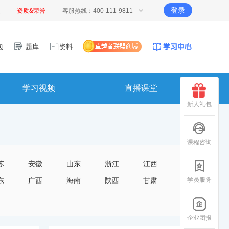
登录
报
资质&荣誉
客服热线：400-111-9811
包
题库
资料
学习视频
直播课堂
新人礼包
课程咨询
苏
安徽
山东
浙江
江西
学员服务
东
广西
海南
陕西
甘肃
企业团报