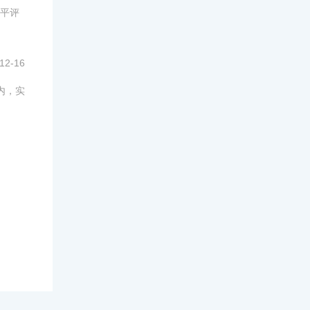
平评
12-16
内，实