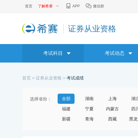
首页
了解希赛
APP
微信群
证券从业资格
考试科目
考试动态
首页 >
证券从业资格 >
考试成绩
全部
湖南
上海
湖
选择省份：
福建
宁夏
内蒙古
四
新疆
青海
西藏
黑龙