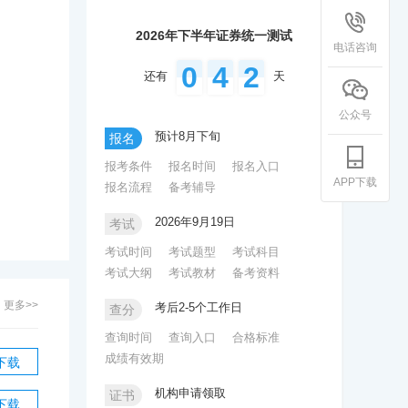
2026年下半年证券统一测试
电话咨询
0
4
2
还有
天
公众号
预计8月下旬
报名
报考条件
报名时间
报名入口
APP下载
报名流程
备考辅导
2026年9月19日
考试
考试时间
考试题型
考试科目
考试大纲
考试教材
备考资料
更多>>
考后2-5个工作日
查分
查询时间
查询入口
合格标准
成绩有效期
下载
机构申请领取
证书
下载