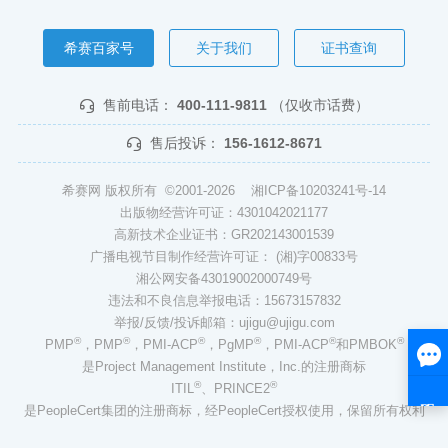
希赛百家号
关于我们
证书查询
售前电话：
400-111-9811
（仅收市话费）
售后投诉：
156-1612-8671
希赛网 版权所有 ©2001-2026
湘ICP备10203241号-14
出版物经营许可证：4301042021177
高新技术企业证书：GR202143001539
广播电视节目制作经营许可证： (湘)字00833号
湘公网安备43019002000749号
违法和不良信息举报电话：15673157832
举报/反馈/投诉邮箱：ujigu@ujigu.com
®
®
®
®
®
®
PMP
，PMP
，PMI-ACP
，PgMP
，PMI-ACP
和PMBOK
是Project Management Institute，Inc.的注册商标
®
®
ITIL
、PRINCE2
是PeopleCert集团的注册商标，经PeopleCert授权使用，保留所有权利