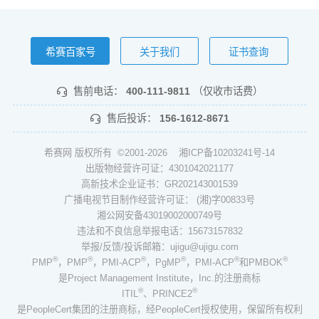
希赛百家号
关于我们
证书查询
售前电话：
400-111-9811
（仅收市话费）
售后投诉：
156-1612-8671
希赛网 版权所有 ©2001-2026
湘ICP备10203241号-14
出版物经营许可证：4301042021177
高新技术企业证书：GR202143001539
广播电视节目制作经营许可证： (湘)字00833号
湘公网安备43019002000749号
违法和不良信息举报电话：15673157832
举报/反馈/投诉邮箱：ujigu@ujigu.com
®
®
®
®
®
®
PMP
，PMP
，PMI-ACP
，PgMP
，PMI-ACP
和PMBOK
是Project Management Institute，Inc.的注册商标
®
®
ITIL
、PRINCE2
是PeopleCert集团的注册商标，经PeopleCert授权使用，保留所有权利