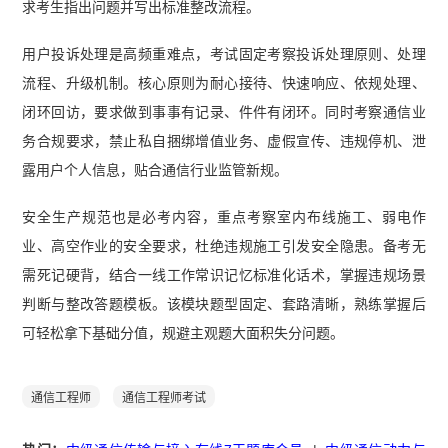
求考生指出问题并写出标准整改流程。
师综合能力冲刺知识点】
用户投诉处理是高频重难点，考试固定考察投诉处理原则、处理
流程、升级机制。核心原则为耐心接待、快速响应、依规处理、
闭环回访，要求做到事事有记录、件件有闭环。同时考察通信业
务合规要求，禁止私自捆绑增值业务、虚假宣传、违规停机、泄
露用户个人信息，贴合通信行业监管新规。
安全生产规范也是必考内容，重点考察室内布线施工、弱电作
业、高空作业的安全要求，杜绝违规施工引发安全隐患。备考无
需死记硬背，结合一线工作常识记忆标准化话术，掌握违规场景
判断与整改答题模板。该模块题型固定、套路清晰，熟练掌握后
可轻松拿下基础分值，规避主观题大面积失分问题。
通信工程师
通信工程师考试