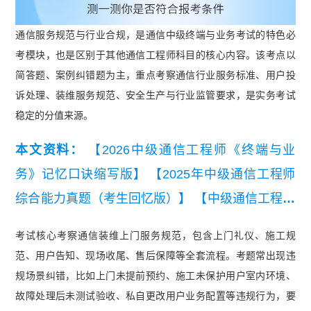
通信服务规范与行业合规，是通信中级终端与业务考试的特色必
考模块，也是区别于其他通信工程师科目的核心内容。该考点以
简答题、案例纠错题为主，重点考察通信行业服务标准、用户投
诉处理、装维服务规范、安全生产与行业监管要求，是实务考试
稳定的分值来源。
本文资料：
【2026中级通信工程师《终端与业
务》记忆口诀缩写版】
【2025年中级通信工程师
综合能力真题（考生回忆版）】
【中级通信工程师
终端与业务历年真题汇总】
【2026年中级通信工
考试核心考察通信装维上门服务规范，包含上门礼仪、施工规
程师终端与业务知识点集锦】
【2026年中级通信
范、用户告知、现场收尾、售后保障等全套流程。考题常出现违
工程师综合能力知识点集锦】
【2025年中级通信
规场景纠错，比如上门未提前预约、施工未保护用户室内环境、
工程师终端与业务填空版背诵本】
【中级通信工程
故障处理后未测试验收、私自更改用户业务配置等违规行为，要