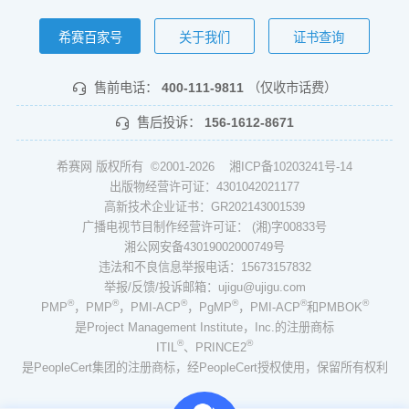
希赛百家号
关于我们
证书查询
售前电话：
400-111-9811
（仅收市话费）
售后投诉：
156-1612-8671
希赛网 版权所有 ©2001-2026
湘ICP备10203241号-14
出版物经营许可证：4301042021177
高新技术企业证书：GR202143001539
广播电视节目制作经营许可证： (湘)字00833号
湘公网安备43019002000749号
违法和不良信息举报电话：15673157832
举报/反馈/投诉邮箱：ujigu@ujigu.com
®
®
®
®
®
®
PMP
，PMP
，PMI-ACP
，PgMP
，PMI-ACP
和PMBOK
是Project Management Institute，Inc.的注册商标
®
®
ITIL
、PRINCE2
是PeopleCert集团的注册商标，经PeopleCert授权使用，保留所有权利