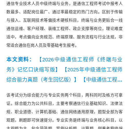
通信专业技术人员中级终端与业务，是通信工程师考试中报考人
数最多、适配岗位最广、通过率最稳定的热门方向。区别于传输
与接入、互联网技术等偏技术硬核科目，终端与业务更贴合一线
通信运维、客户经理、装维工程师、政企支撑等岗位，理论难度
适中，考点偏向业务规范、终端原理、服务流程与行业法规，非
常适合通信在岗人员及零基础考生报考。
本文资料：
【2026中级通信工程师《终端与业
务》记忆口诀缩写版】
【2025年中级通信工程师
综合能力真题（考生回忆版）】
【中级通信工程师
终端与业务历年真题汇总】
【2026年中级通信工
该考试分为综合能力与专业实务两个科目，两科同时及格方可拿
程师终端与业务知识点集锦】
【2026年中级通信
证。综合能力为公共科目，主要考察通信行业基础知识、法律法
工程师综合能力知识点集锦】
【2025年中级通信
规、职业道德、计算机基础、通信网络通用原理，题型全部为客
工程师终端与业务填空版背诵本】
【中级通信工程
观题，刷题即可快速提分。专业实务是终端与业务核心科目，以
主观题为主，包含简答题、案例分析题、计算题，侧重考察终端