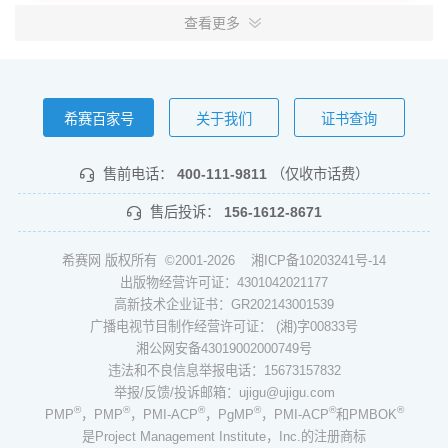
查看更多
希赛百家号
关于我们
证书查询
售前电话：
400-111-9811
（仅收市话费）
售后投诉：
156-1612-8671
希赛网 版权所有 ©2001-2026
湘ICP备10203241号-14
出版物经营许可证：4301042021177
高新技术企业证书：GR202143001539
广播电视节目制作经营许可证： (湘)字00833号
湘公网安备43019002000749号
违法和不良信息举报电话：15673157832
举报/反馈/投诉邮箱：ujigu@ujigu.com
®
®
®
®
®
®
PMP
，PMP
，PMI-ACP
，PgMP
，PMI-ACP
和PMBOK
是Project Management Institute，Inc.的注册商标