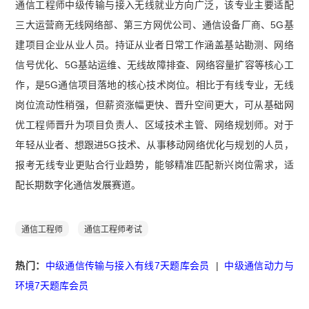
通信工程师中级传输与接入无线就业方向广泛，该专业主要适配
答题背诵本】
【2026年中级通信工程师综合能力
三大运营商无线网络部、第三方网优公司、通信设备厂商、5G基
知识点集锦】
【中级通信工程师综合能力冲刺知识
建项目企业从业人员。持证从业者日常工作涵盖基站勘测、网络
点】
信号优化、5G基站运维、无线故障排查、网络容量扩容等核心工
作，是5G通信项目落地的核心技术岗位。相比于有线专业，无线
岗位流动性稍强，但薪资涨幅更快、晋升空间更大，可从基础网
优工程师晋升为项目负责人、区域技术主管、网络规划师。对于
年轻从业者、想跟进5G技术、从事移动网络优化与规划的人员，
报考无线专业更贴合行业趋势，能够精准匹配新兴岗位需求，适
配长期数字化通信发展赛道。
通信工程师
通信工程师考试
热门：
中级通信传输与接入有线7天题库会员
|
中级通信动力与
环境7天题库会员