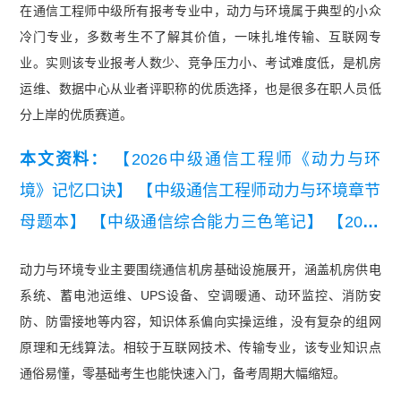
在通信工程师中级所有报考专业中，动力与环境属于典型的小众
冷门专业，多数考生不了解其价值，一味扎堆传输、互联网专
业。实则该专业报考人数少、竞争压力小、考试难度低，是机房
运维、数据中心从业者评职称的优质选择，也是很多在职人员低
分上岸的优质赛道。
本文资料：
【2026中级通信工程师《动力与环
境》记忆口诀】
【中级通信工程师动力与环境章节
母题本】
【中级通信综合能力三色笔记】
【2025
年中级通信工程师综合能力真题（考生回忆版）】
动力与环境专业主要围绕通信机房基础设施展开，涵盖机房供电
【2026年中级通信工程师动力与环境知识点集锦】
系统、蓄电池运维、UPS设备、空调暖通、动环监控、消防安
【2026年中级通信工程师综合能力知识点集锦】
防、防雷接地等内容，知识体系偏向实操运维，没有复杂的组网
【中级通信工程师动力与环境全真模拟密卷及答
原理和无线算法。相较于互联网技术、传输专业，该专业知识点
通俗易懂，零基础考生也能快速入门，备考周期大幅缩短。
案】