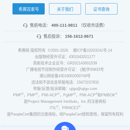
希赛百家号
关于我们
证书查询
售前电话：
400-111-9811
（仅收市话费）
售后投诉：
156-1612-8671
希赛网 版权所有 ©2001-2026
湘ICP备10203241号-14
出版物经营许可证：4301042021177
高新技术企业证书：GR202143001539
广播电视节目制作经营许可证： (湘)字00833号
湘公网安备43019002000749号
违法和不良信息举报电话：15673157832
举报/反馈/投诉邮箱：ujigu@ujigu.com
®
®
®
®
®
®
PMP
，PMP
，PMI-ACP
，PgMP
，PMI-ACP
和PMBOK
是Project Management Institute，Inc.的注册商标
®
®
ITIL
、PRINCE2
是PeopleCert集团的注册商标，经PeopleCert授权使用，保留所有权利