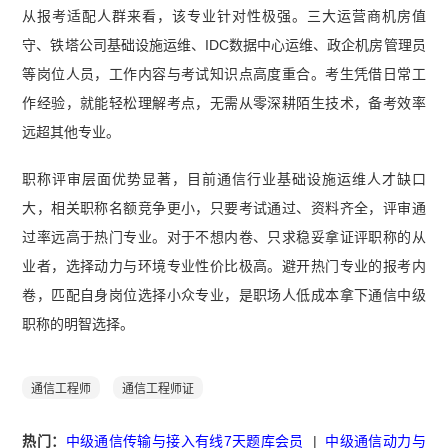
从报考适配人群来看，该专业针对性极强。三大运营商机房值
守、铁塔公司基础设施运维、IDC数据中心运维、政企机房管理员
等岗位人员，工作内容与考试知识点高度重合。考生凭借日常工
作经验，就能轻松理解考点，无需从零深耕陌生技术，备考效率
远超其他专业。
职称评审层面优势显著，目前通信行业基础设施运维人才缺口
大，相关职称名额竞争更小，只要考试通过、资料齐全，评审通
过率远高于热门专业。对于不想内卷、只求稳妥拿证评职称的从
业者，选择动力与环境专业性价比极高。避开热门专业的报考内
卷，匹配自身岗位选择小众专业，是职场人低成本拿下通信中级
职称的明智选择。
通信工程师
通信工程师证
热门：
中级通信传输与接入有线7天题库会员
|
中级通信动力与