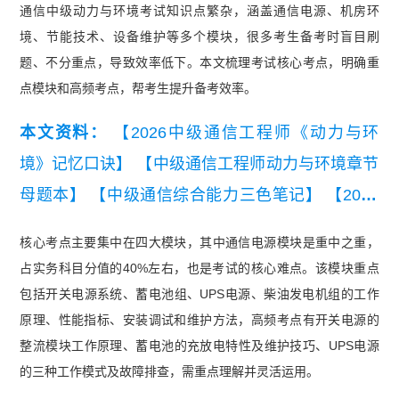
通信中级动力与环境考试知识点繁杂，涵盖通信电源、机房环
境、节能技术、设备维护等多个模块，很多考生备考时盲目刷
题、不分重点，导致效率低下。本文梳理考试核心考点，明确重
点模块和高频考点，帮考生提升备考效率。
本文资料：
【2026中级通信工程师《动力与环
境》记忆口诀】
【中级通信工程师动力与环境章节
母题本】
【中级通信综合能力三色笔记】
【2025
年中级通信工程师综合能力真题（考生回忆版）】
核心考点主要集中在四大模块，其中通信电源模块是重中之重，
【2026年中级通信工程师动力与环境知识点集锦】
占实务科目分值的40%左右，也是考试的核心难点。该模块重点
【2026年中级通信工程师综合能力知识点集锦】
包括开关电源系统、蓄电池组、UPS电源、柴油发电机组的工作
【中级通信工程师动力与环境全真模拟密卷及答
原理、性能指标、安装调试和维护方法，高频考点有开关电源的
整流模块工作原理、蓄电池的充放电特性及维护技巧、UPS电源
案】
的三种工作模式及故障排查，需重点理解并灵活运用。