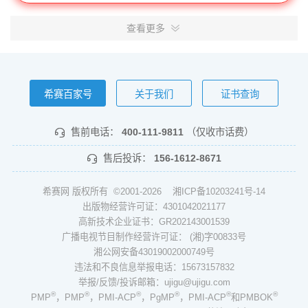
查看更多
希赛百家号
关于我们
证书查询
售前电话：
400-111-9811
（仅收市话费）
售后投诉：
156-1612-8671
希赛网 版权所有 ©2001-2026
湘ICP备10203241号-14
出版物经营许可证：4301042021177
高新技术企业证书：GR202143001539
广播电视节目制作经营许可证： (湘)字00833号
湘公网安备43019002000749号
违法和不良信息举报电话：15673157832
举报/反馈/投诉邮箱：ujigu@ujigu.com
®
®
®
®
®
®
PMP
，PMP
，PMI-ACP
，PgMP
，PMI-ACP
和PMBOK