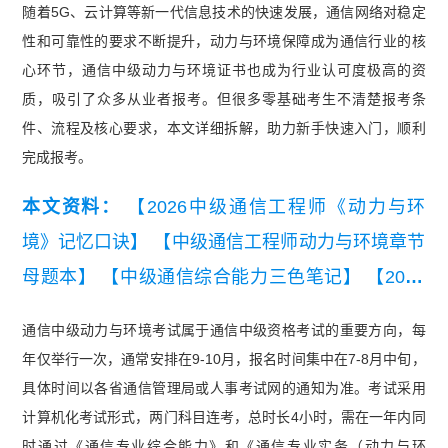
随着5G、云计算等新一代信息技术的快速发展，通信网络对稳定
性和可靠性的要求不断提升，动力与环境保障成为通信行业的核
心环节，通信中级动力与环境证书也成为行业认可度极高的资
质，吸引了众多从业者报考。但很多零基础考生不清楚报考条
件、流程及核心要求，本文详细拆解，助力新手快速入门，顺利
完成报考。
本文资料：
【2026中级通信工程师《动力与环
境》记忆口诀】
【中级通信工程师动力与环境章节
母题本】
【中级通信综合能力三色笔记】
【2025
年中级通信工程师综合能力真题（考生回忆版）】
通信中级动力与环境考试属于通信中级资格考试的重要方向，每
【2026年中级通信工程师动力与环境知识点集锦】
年仅举行一次，通常安排在9-10月，报名时间集中在7-8月中旬，
【2026年中级通信工程师综合能力知识点集锦】
具体时间以各省通信管理局或人事考试网的通知为准。考试采用
【中级通信工程师动力与环境全真模拟密卷及答
计算机化考试形式，两门科目连考，总时长4小时，需在一年内同
时通过《通信专业综合能力》和《通信专业实务（动力与环