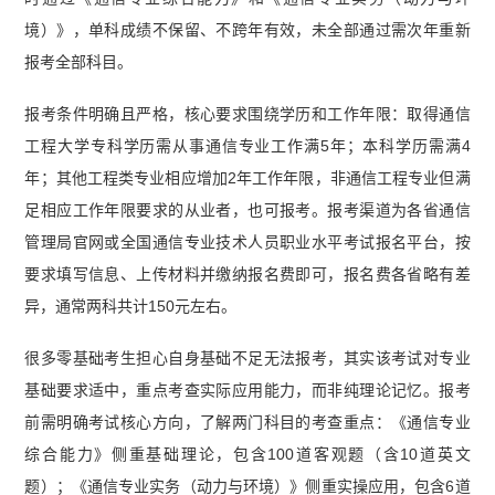
案】
境）》，单科成绩不保留、不跨年有效，未全部通过需次年重新
报考全部科目。
报考条件明确且严格，核心要求围绕学历和工作年限：取得通信
工程大学专科学历需从事通信专业工作满5年；本科学历需满4
年；其他工程类专业相应增加2年工作年限，非通信工程专业但满
足相应工作年限要求的从业者，也可报考。报考渠道为各省通信
管理局官网或全国通信专业技术人员职业水平考试报名平台，按
要求填写信息、上传材料并缴纳报名费即可，报名费各省略有差
异，通常两科共计150元左右。
很多零基础考生担心自身基础不足无法报考，其实该考试对专业
基础要求适中，重点考查实际应用能力，而非纯理论记忆。报考
前需明确考试核心方向，了解两门科目的考查重点：《通信专业
综合能力》侧重基础理论，包含100道客观题（含10道英文
题）；《通信专业实务（动力与环境）》侧重实操应用，包含6道