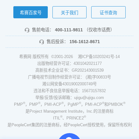
希赛百家号
关于我们
证书查询
售前电话：
400-111-9811
（仅收市话费）
售后投诉：
156-1612-8671
希赛网 版权所有 ©2001-2026
湘ICP备10203241号-14
出版物经营许可证：4301042021177
高新技术企业证书：GR202143001539
广播电视节目制作经营许可证： (湘)字00833号
湘公网安备43019002000749号
违法和不良信息举报电话：15673157832
举报/反馈/投诉邮箱：ujigu@ujigu.com
®
®
®
®
®
®
PMP
，PMP
，PMI-ACP
，PgMP
，PMI-ACP
和PMBOK
是Project Management Institute，Inc.的注册商标
®
®
ITIL
、PRINCE2
是PeopleCert集团的注册商标，经PeopleCert授权使用，保留所有权利