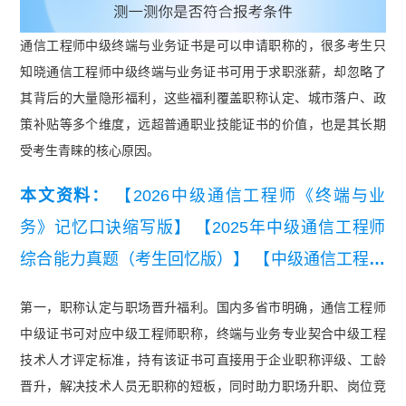
通信工程师中级终端与业务证书是可以申请职称的，很多考生只
知晓通信工程师中级终端与业务证书可用于求职涨薪，却忽略了
其背后的大量隐形福利，这些福利覆盖职称认定、城市落户、政
策补贴等多个维度，远超普通职业技能证书的价值，也是其长期
受考生青睐的核心原因。
本文资料：
【2026中级通信工程师《终端与业
务》记忆口诀缩写版】
【2025年中级通信工程师
综合能力真题（考生回忆版）】
【中级通信工程师
终端与业务历年真题汇总】
【2026年中级通信工
第一，职称认定与职场晋升福利。国内多省市明确，通信工程师
程师终端与业务知识点集锦】
【2026年中级通信
中级证书可对应中级工程师职称，终端与业务专业契合中级工程
工程师综合能力知识点集锦】
【2025年中级通信
技术人才评定标准，持有该证书可直接用于企业职称评级、工龄
工程师终端与业务填空版背诵本】
【中级通信工程
晋升，解决技术人员无职称的短板，同时助力职场升职、岗位竞