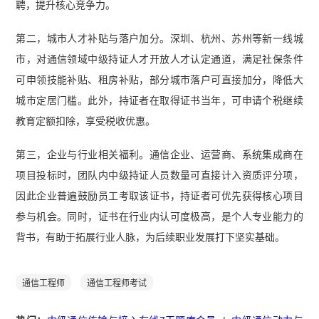
聘，提升核心竞争力。
师综合能力冲刺知识点】
第二，城市人才补贴与落户加分。深圳、杭州、苏州等新一线城
市，对通信领域中级持证人才开放人才认定通道，满足社保条件
可申领技能补贴、租房补贴，部分城市落户可直接加分，降低大
城市定居门槛。此外，持证者在取得证书当年，可申请个税继续
教育定额扣除，享受税收优惠。
第三，企业与行业相关福利。通信企业、运营商、系统集成商在
项目投标时，团队内中级持证人员数量可直接计入资质评分项，
因此企业普遍鼓励员工考取该证书，持证者可优先获得核心项目
参与机会。同时，证书在行业内认可度极高，是个人专业能力的
背书，有助于拓展行业人脉，为后续职业发展打下坚实基础。
通信工程师
通信工程师考试