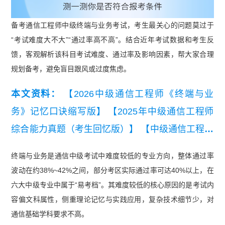
备考通信工程师中级终端与业务考试，考生最关心的问题莫过于
“考试难度大不大”“通过率高不高”。结合近年考试数据和考生反
馈，客观解析该科目考试难度、通过率及影响因素，帮大家合理
规划备考，避免盲目跟风或过度焦虑。
本文资料：
【2026中级通信工程师《终端与业
务》记忆口诀缩写版】
【2025年中级通信工程师
综合能力真题（考生回忆版）】
【中级通信工程师
终端与业务历年真题汇总】
【2026年中级通信工
终端与业务是通信中级考试中难度较低的专业方向，整体通过率
程师终端与业务知识点集锦】
【2026年中级通信
波动在约38%~42%之间，部分考区实际通过率可达40%以上，在
工程师综合能力知识点集锦】
【2025年中级通信
六大中级专业中属于“易考档”。其难度较低的核心原因的是考试内
工程师终端与业务填空版背诵本】
【中级通信工程
容偏文科属性，侧重理论记忆与实践应用，复杂技术细节少，对
通信基础学科要求不高。
师综合能力冲刺知识点】