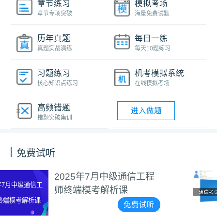
章节练习
模拟考场
章节专项突破
海量免费试题
历年真题
每日一练
真题实战演练
每天10题练习
习题练习
机考模拟系统
核心知识点练习
在线模拟考场
高频错题
进入做题
错题突破集训
免费试听
信工程
通信工程师机考系
指南
费试听
免