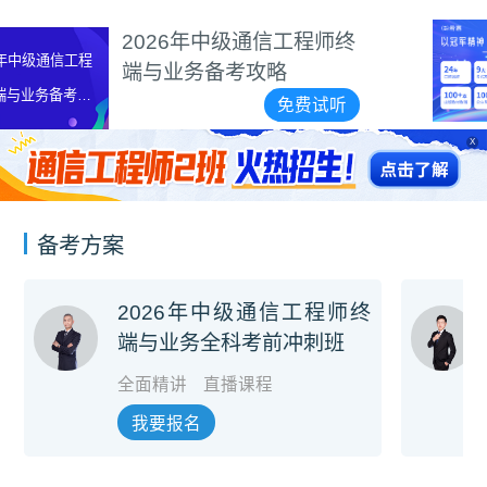
希赛品牌代言视频
程师终
免
费试听
X
备考方案
2026年中级通信工程师终
端与业务全科考前冲刺班
全面精讲
直播课程
我要报名