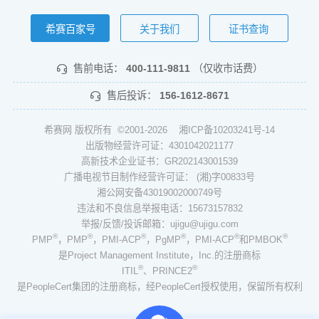
希赛百家号
关于我们
证书查询
售前电话：
400-111-9811
（仅收市话费）
售后投诉：
156-1612-8671
希赛网 版权所有 ©2001-2026
湘ICP备10203241号-14
出版物经营许可证：4301042021177
高新技术企业证书：GR202143001539
广播电视节目制作经营许可证： (湘)字00833号
湘公网安备43019002000749号
违法和不良信息举报电话：15673157832
举报/反馈/投诉邮箱：ujigu@ujigu.com
®
®
®
®
®
®
PMP
，PMP
，PMI-ACP
，PgMP
，PMI-ACP
和PMBOK
是Project Management Institute，Inc.的注册商标
®
®
ITIL
、PRINCE2
是PeopleCert集团的注册商标，经PeopleCert授权使用，保留所有权利