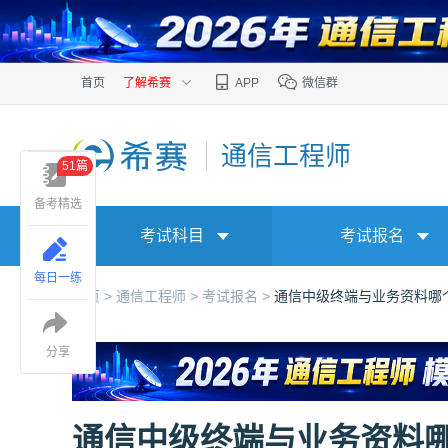
首页
了解希赛
APP
微信群
通信工程师
51篇
备考精选
考试科目
考试报名
每日一练
首页 >
通信工程师 >
考试报名 >
通信中级终端与业务资料哪
分享
通信中级终端与业务资料