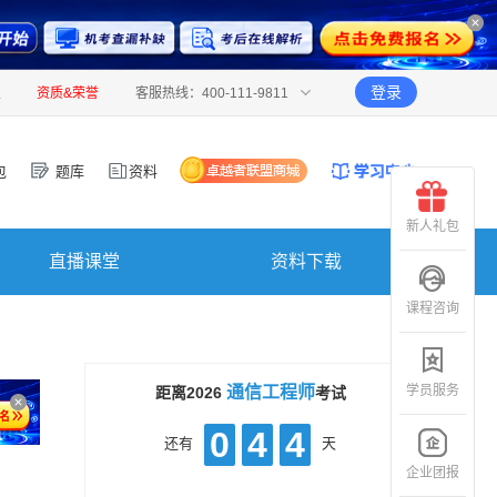
登录
报
资质&荣誉
客服热线：400-111-9811
包
题库
资料
新人礼包
直播课堂
资料下载
课程咨询
学员服务
通信工程师
距离2026
考试
0
4
4
还有
天
企业团报