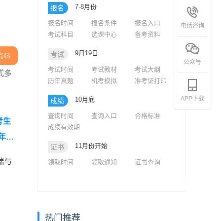
7-8月份
报名
报名时间
报名条件
报名入口
电话咨询
考试科目
选课中心
备考资料
9月19日
考试
资料
公众号
考试时间
考试教材
考试大纲
式多
历年真题
机考模拟
准考证打印
APP下载
10月底
成绩
查询时间
查询入口
合格标准
考生
成绩有效期
6年中
11月份开始
证书
力冲刺
端与
领取时间
领取通知
证书查询
热门推荐