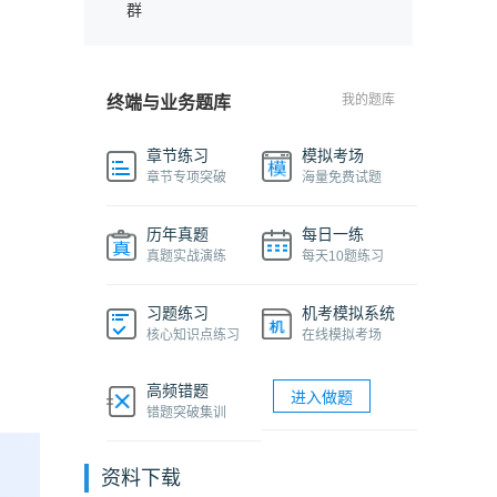
群
我的题库
终端与业务题库
章节练习
模拟考场
章节专项突破
海量免费试题
历年真题
每日一练
真题实战演练
每天10题练习
习题练习
机考模拟系统
核心知识点练习
在线模拟考场
高频错题
进入做题
错题突破集训
资料下载