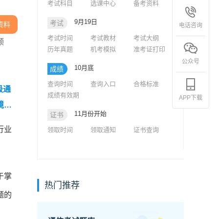
考试科目
选课中心
备考资料
9月19日
考试
资料
电话咨询
考试时间
考试教材
考试大纲
领
历年真题
机考模拟
准考证打印
公众号
10月底
成绩
查询时间
查询入口
合格标准
级通
成绩有效期
APP下载
境知
11月份开始
证书
行业
领取时间
领取通知
证书查询
于掌
热门推荐
题的