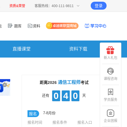
登录
报
资质&荣誉
客服热线：400-111-9811
包
题库
资料
直播课堂
资料下载
新人礼包
课程咨询
通信工程师
距离2026
考试
0
4
0
还有
天
学员服务
7-8月份
报名
企业团报
报名时间
报名条件
报名入口