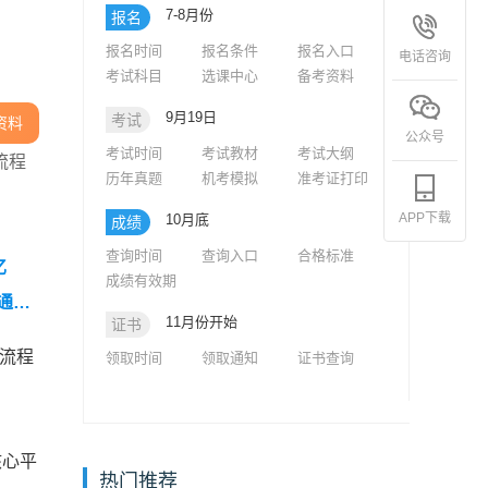
7-8月份
报名
报名时间
报名条件
报名入口
电话咨询
考试科目
选课中心
备考资料
9月19日
考试
资料
公众号
考试时间
考试教材
考试大纲
流程
历年真题
机考模拟
准考证打印
APP下载
10月底
成绩
查询时间
查询入口
合格标准
忆
成绩有效期
级通信
11月份开始
证书
环境全
流程
领取时间
领取通知
证书查询
核心平
热门推荐