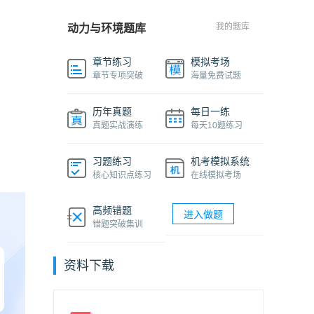
我的题库
动力与环境题库
章节练习
模拟考场
章节专项突破
海量免费试题
历年真题
每日一练
真题实战演练
每天10题练习
习题练习
机考模拟系统
核心知识点练习
在线模拟考场
高频错题
进入做题
错题突破集训
资料下载