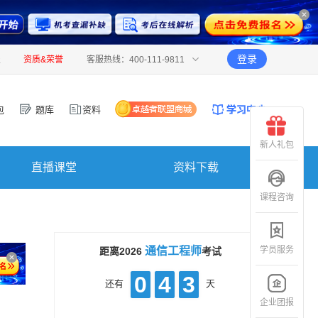
登录
报
资质&荣誉
客服热线：400-111-9811
包
题库
资料
新人礼包
直播课堂
资料下载
课程咨询
学员服务
通信工程师
距离2026
考试
0
4
3
还有
天
企业团报