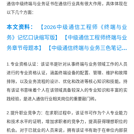
通信中级终端与业务证书在通信行业具有很大作用，具体体现在
以下几个方面：
本文资料：
【2026中级通信工程师《终端与业
务》记忆口诀缩写版】
【中级通信工程师终端与业
务章节母题本】
【中级通信终端与业务三色笔记】
【2025年中级通信工程师综合能力真题（考生回忆
1.专业资格认证：该证书是针对从事终端与业务领域工作的人员
版）】
【中级通信工程师终端与业务历年真题汇
进行的专业资格认证，涵盖终端设备的配置、管理、维护和故障
总】
【2026年中级通信工程师终端与业务知识点
排除，以及业务流程的设计、优化和改进等核心知识和技能。持
集锦】
【2026年中级通信工程师综合能力知识点
有该证书意味着个人在该领域具备较深入的专业知识和丰富的实
践经验，是进入通信行业相关岗位的重要敲门砖。
集锦】
【2025年中级通信工程师终端与业务填空
版背诵本】
【中级通信工程师综合能力冲刺知识
2.提升职业竞争力：在求职过程中，该证书可作为个人专业能力
点】
和技术水平的证明，增加求职者的竞争力，提高获得理想职位的
机会。对于已就业的人员来说，拥有该证书有助于在单位内部获