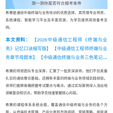
希赛是通信中级终端与业务培训的优质选择，其凭借专业师资、
系统课程、智能学习平台及丰富资源，为学员提供高效备考支
持。
本文资料：
【2026中级通信工程师《终端与业
务》记忆口诀缩写版】
【中级通信工程师终端与业
务章节母题本】
【中级通信终端与业务三色笔记】
【2025年中级通信工程师综合能力真题（考生回忆
希赛的师资团队专业深厚，汇聚了一批资深讲师，他们不仅具备
版）】
【中级通信工程师终端与业务历年真题汇
扎实的通信理论基础，还拥有丰富的终端与业务领域实践经验。
总】
【2026年中级通信工程师终端与业务知识点
讲师们能够准确把握考试要点与难点，通过实际案例深入浅出地
集锦】
【2026年中级通信工程师综合能力知识点
讲解复杂知识点，帮助学员快速掌握核心内容。
集锦】
【2025年中级通信工程师终端与业务填空
希赛的课程体系系统全面，覆盖通信中级终端与业务的各个方
版背诵本】
【中级通信工程师综合能力冲刺知识
面，从终端技术原理、产品分类到市场调研、营销策略，层层递