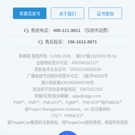
希赛百家号
关于我们
证书查询
售前电话：
400-111-9811
（仅收市话费）
售后投诉：
156-1612-8671
希赛网 版权所有 ©2001-2026
湘ICP备10203241号-14
出版物经营许可证：4301042021177
高新技术企业证书：GR202143001539
广播电视节目制作经营许可证： (湘)字00833号
湘公网安备43019002000749号
违法和不良信息举报电话：15673157832
举报/反馈/投诉邮箱：ujigu@ujigu.com
®
®
®
®
®
®
PMP
，PMP
，PMI-ACP
，PgMP
，PMI-ACP
和PMBOK
是Project Management Institute，Inc.的注册商标
®
®
ITIL
、PRINCE2
是PeopleCert集团的注册商标，经PeopleCert授权使用，保留所有权利