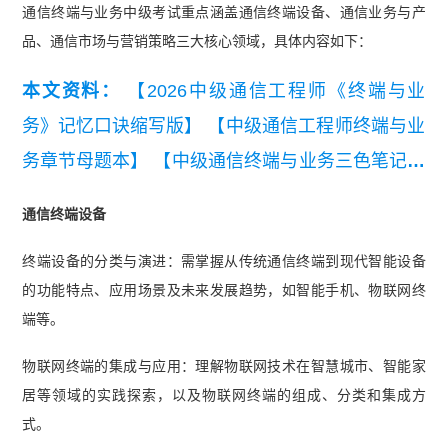
通信终端与业务中级考试重点涵盖通信终端设备、通信业务与产
品、通信市场与营销策略三大核心领域，具体内容如下：
本文资料：
【2026中级通信工程师《终端与业
务》记忆口诀缩写版】
【中级通信工程师终端与业
务章节母题本】
【中级通信终端与业务三色笔记】
【2025年中级通信工程师综合能力真题（考生回忆
通信终端设备
版）】
【中级通信工程师终端与业务历年真题汇
终端设备的分类与演进：需掌握从传统通信终端到现代智能设备
总】
【2026年中级通信工程师终端与业务知识点
的功能特点、应用场景及未来发展趋势，如智能手机、物联网终
集锦】
【2026年中级通信工程师综合能力知识点
端等。
集锦】
【2025年中级通信工程师终端与业务填空
物联网终端的集成与应用：理解物联网技术在智慧城市、智能家
版背诵本】
【中级通信工程师综合能力冲刺知识
居等领域的实践探索，以及物联网终端的组成、分类和集成方
点】
式。