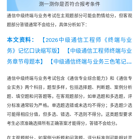
通信中级终端与业务考试在主观题部分可能会酌情给分，但客观
题部分答错通常不会给分，具体分析如下：
本文资料：
【2026中级通信工程师《终端与业
务》记忆口诀缩写版】
【中级通信工程师终端与业
务章节母题本】
【中级通信终端与业务三色笔记】
【2025年中级通信工程师综合能力真题（考生回忆
通信中级终端与业务考试包含《通信专业综合能力》和《通信专
版）】
【中级通信工程师终端与业务历年真题汇
业实务》两个科目，题型多样，包括选择题、判断题、案例分析
总】
【2026年中级通信工程师终端与业务知识点
题、填空题和问答题等。在客观题部分，如单选题和多选题，评
集锦】
【2025年中级通信工程师终端与业务填空
分标准通常较为严格。单选题选错或未选均不得分；多选题少选
可能得相应分值，但多选、错选、不选则不得分。这类题型要求
版背诵本】
考生必须准确选择所有正确答案才能得分，答错不会给分。
在主观题部分，如案例分析题和问答题，评分标准则可能相对灵