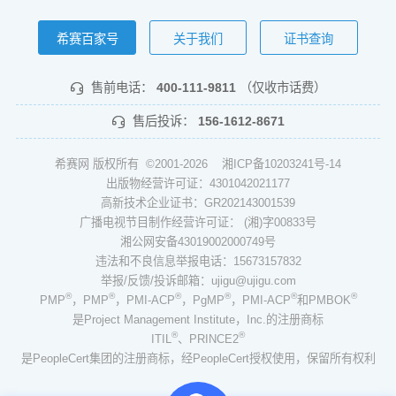
希赛百家号
关于我们
证书查询
售前电话：
400-111-9811
（仅收市话费）
售后投诉：
156-1612-8671
希赛网 版权所有 ©2001-2026
湘ICP备10203241号-14
出版物经营许可证：4301042021177
高新技术企业证书：GR202143001539
广播电视节目制作经营许可证： (湘)字00833号
湘公网安备43019002000749号
违法和不良信息举报电话：15673157832
举报/反馈/投诉邮箱：ujigu@ujigu.com
®
®
®
®
®
®
PMP
，PMP
，PMI-ACP
，PgMP
，PMI-ACP
和PMBOK
是Project Management Institute，Inc.的注册商标
®
®
ITIL
、PRINCE2
是PeopleCert集团的注册商标，经PeopleCert授权使用，保留所有权利