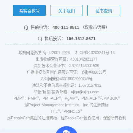
希赛百家号
关于我们
证书查询
售前电话：
400-111-9811
（仅收市话费）
售后投诉：
156-1612-8671
希赛网 版权所有 ©2001-2026
湘ICP备10203241号-14
出版物经营许可证：4301042021177
高新技术企业证书：GR202143001539
广播电视节目制作经营许可证： (湘)字00833号
湘公网安备43019002000749号
违法和不良信息举报电话：15673157832
举报/反馈/投诉邮箱：ujigu@ujigu.com
®
®
®
®
®
®
PMP
，PMP
，PMI-ACP
，PgMP
，PMI-ACP
和PMBOK
是Project Management Institute，Inc.的注册商标
®
®
ITIL
、PRINCE2
是PeopleCert集团的注册商标，经PeopleCert授权使用，保留所有权利