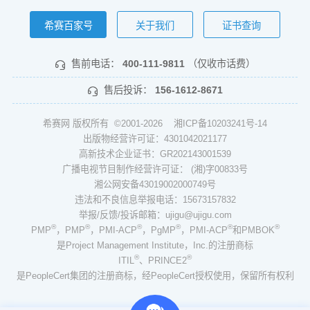
希赛百家号
关于我们
证书查询
售前电话：
400-111-9811
（仅收市话费）
售后投诉：
156-1612-8671
希赛网 版权所有 ©2001-2026
湘ICP备10203241号-14
出版物经营许可证：4301042021177
高新技术企业证书：GR202143001539
广播电视节目制作经营许可证： (湘)字00833号
湘公网安备43019002000749号
违法和不良信息举报电话：15673157832
举报/反馈/投诉邮箱：ujigu@ujigu.com
®
®
®
®
®
®
PMP
，PMP
，PMI-ACP
，PgMP
，PMI-ACP
和PMBOK
是Project Management Institute，Inc.的注册商标
®
®
ITIL
、PRINCE2
是PeopleCert集团的注册商标，经PeopleCert授权使用，保留所有权利