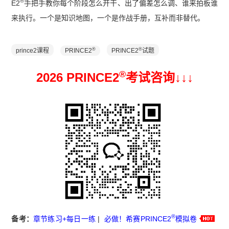
®
E2
手把手教你每个阶段怎么开干、出了偏差怎么调、谁来拍板谁
来执行。一个是知识地图，一个是作战手册，互补而非替代。
®
®
prince2课程
PRINCE2
PRINCE2
试题
®
2026 PRINCE2
考试咨询↓
↓
↓
®
备考：
章节练习+每日一练
|
必做！希赛PRINCE2
模拟卷