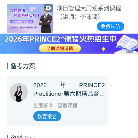
项目管理大局观系列课程
（讲师：李沛锜）
免费试听
广告
备考方案
2026年PRINCE2
Practitioner第六期精品督学
班【第七版】（培训费+考
全面精讲
直播课程
试费）
我要报名