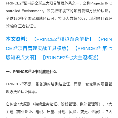
®
PRINCE2
证书是全球三大项目管理体系之一，全称Projects IN C
ontrolled Environment，即受控环境下的项目管理方法论认证。
全球150多个国家和地区认可，持证人数超40万，堪称项目管理
领域的"王者认证"。
®
本文资料：
【PRINCE2
模拟题含解析】
【PRIN
®
®
CE2
项目管理实战工具模版】
【PRINCE2
第七
®
版知识点大纲】
【PRINCE2
七大主题概述】
®
一、PRINCE2
证书到底是什么
®
PRINCE2
不是一张普通的培训结业证，而是一套完整的项目管
理方法论认证体系。
它包含7大原则（持续业务论证、阶段管理、例外管理等）、7大
主题（商业论证、组织、质量、计划、风险、变更、进展）、7大