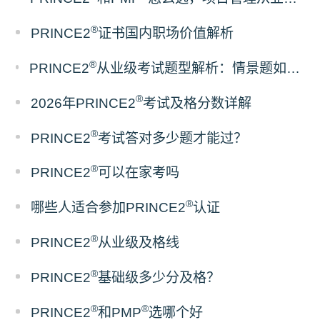
®
PRINCE2
证书国内职场价值解析
®
PRINCE2
从业级考试题型解析：情景题如何考察项目管理实战能力
®
2026年PRINCE2
考试及格分数详解
®
PRINCE2
考试答对多少题才能过？
®
PRINCE2
可以在家考吗
®
哪些人适合参加PRINCE2
认证
®
PRINCE2
从业级及格线
®
PRINCE2
基础级多少分及格？
®
®
PRINCE2
和PMP
选哪个好