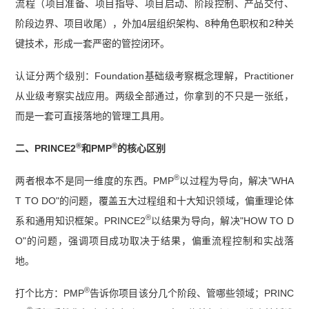
流程（项目准备、项目指导、项目启动、阶段控制、产品交付、
阶段边界、项目收尾），外加4层组织架构、8种角色职权和2种关
键技术，形成一套严密的管控闭环。
认证分两个级别：Foundation基础级考察概念理解，Practitioner
从业级考察实战应用。两级全部通过，你拿到的不只是一张纸，
而是一套可直接落地的管理工具用。
®
®
二、PRINCE2
和PMP
的核心区别
®
两者根本不是同一维度的东西。PMP
以过程为导向，解决"WHA
T TO DO"的问题，覆盖五大过程组和十大知识领域，偏重理论体
®
系和通用知识框架。PRINCE2
以结果为导向，解决"HOW TO D
O"的问题，强调项目成功取决于结果，偏重流程控制和实战落
地。
®
打个比方：PMP
告诉你项目该分几个阶段、管哪些领域；PRINC