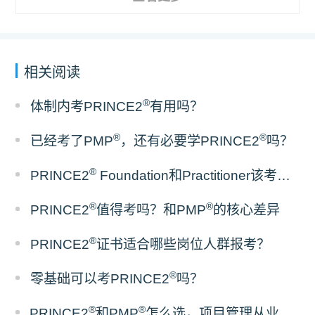
相关阅读
®
体制内考PRINCE2
有用吗？
®
®
已经考了PMP
，还有必要学PRINCE2
吗？
®
PRINCE2
Foundation和Practitioner该考哪一级？
®
®
PRINCE2
值得考吗？和PMP
的核心差异
®
PRINCE2
证书适合哪些岗位人群报考？
®
零基础可以考PRINCE2
吗？
®
®
PRINCE2
和PMP
怎么选，项目管理从业者报考指南