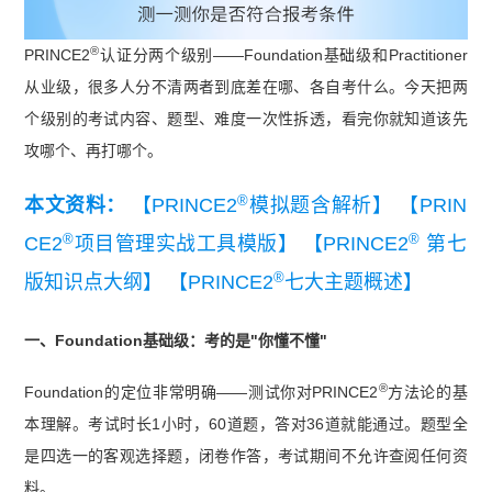
®
PRINCE2
认证分两个级别——Foundation基础级和Practitioner
从业级，很多人分不清两者到底差在哪、各自考什么。今天把两
个级别的考试内容、题型、难度一次性拆透，看完你就知道该先
攻哪个、再打哪个。
®
本文资料：
【PRINCE2
模拟题含解析】
【PRIN
®
®
CE2
项目管理实战工具模版】
【PRINCE2
第七
®
版知识点大纲】
【PRINCE2
七大主题概述】
一、Foundation基础级：考的是"你懂不懂"
®
Foundation的定位非常明确——测试你对PRINCE2
方法论的基
本理解。考试时长1小时，60道题，答对36道就能通过。题型全
是四选一的客观选择题，闭卷作答，考试期间不允许查阅任何资
料。