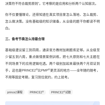
决策符不符合裁剪原则"。它考察的是应用和分析两个认知层次。
你不仅要懂理论，还得知道在真实项目里怎么落地、怎么裁剪、
怎么做决策。没有基础级的知识储备，从业级的题干你都读不明
白。
三、备考节奏怎么排最合理
基础级建议留三到四周，通读官方教材加刷题库足够。从业级至
少留五到六周，重点做情景案例训练，把七大原则和七大主题在
不同场景下的应用逻辑吃透。两个级别加起来最快两个月双证到
®
®
手，这也是PRINCE2
比PMP
更灵活的地方——全年随约随考，
不用等固定考期，复习到位就约，约上就考。
®
®
prince2课程
PRINCE2
PRINCE2
试题