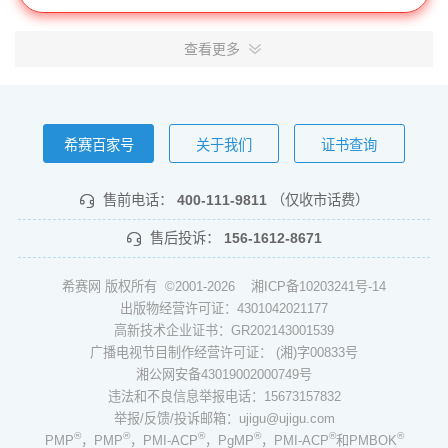
查看更多
希赛百家号
关于我们
证书查询
售前电话：
400-111-9811
（仅收市话费）
售后投诉：
156-1612-8671
希赛网 版权所有 ©2001-2026
湘ICP备10203241号-14
出版物经营许可证：4301042021177
高新技术企业证书：GR202143001539
广播电视节目制作经营许可证： (湘)字00833号
湘公网安备43019002000749号
违法和不良信息举报电话：15673157832
举报/反馈/投诉邮箱：ujigu@ujigu.com
®
®
®
®
®
®
PMP
，PMP
，PMI-ACP
，PgMP
，PMI-ACP
和PMBOK