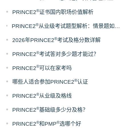
®
PRINCE2
证书国内职场价值解析
®
PRINCE2
从业级考试题型解析：情景题如何考察项目管理实战能力
®
2026年PRINCE2
考试及格分数详解
®
PRINCE2
考试答对多少题才能过？
®
PRINCE2
可以在家考吗
®
哪些人适合参加PRINCE2
认证
®
PRINCE2
从业级及格线
®
PRINCE2
基础级多少分及格？
®
®
PRINCE2
和PMP
选哪个好