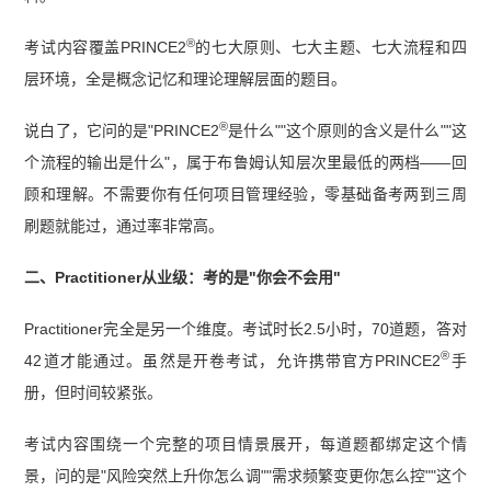
®
考试内容覆盖PRINCE2
的七大原则、七大主题、七大流程和四
层环境，全是概念记忆和理论理解层面的题目。
®
说白了，它问的是"PRINCE2
是什么""这个原则的含义是什么""这
个流程的输出是什么"，属于布鲁姆认知层次里最低的两档——回
顾和理解。不需要你有任何项目管理经验，零基础备考两到三周
刷题就能过，通过率非常高。
二、Practitioner从业级：考的是"你会不会用"
Practitioner完全是另一个维度。考试时长2.5小时，70道题，答对
®
42道才能通过。虽然是开卷考试，允许携带官方PRINCE2
手
册，但时间较紧张。
考试内容围绕一个完整的项目情景展开，每道题都绑定这个情
景，问的是"风险突然上升你怎么调""需求频繁变更你怎么控""这个