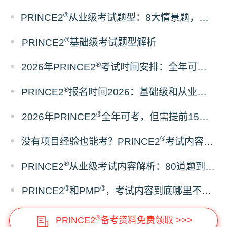
®
PRINCE2
从业级考试题型：8大情景题，开卷考但只准带官方教材
®
PRINCE2
基础级考试题型解析
®
2026年PRINCE2
考试时间安排：全年可考，随约随考
®
PRINCE2
报名时间2026：基础级和从业级，预约规则一样吗？
®
2026年PRINCE2
全年可考，但需提前15天预约
®
没有项目经验也能考？PRINCE2
考试内容与报考条件全梳理
®
PRINCE2
从业级考试内容解析：80道题到底在考什么？
®
®
PRINCE2
和PMP
，考试内容到底哪里不一样？
®
PRINCE2
备考资料免费领取 >>>